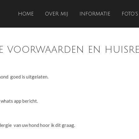
HOME
OVER MIJ
INFORMATIE
FOTO'S
 voorwaarden en huisre
 hond goed is uitgelaten.
en whats app bericht.
llergie van uw hond hoor ik dit graag.