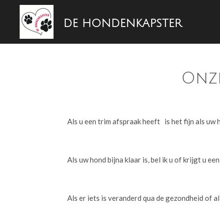
Ga
DE HONDENKAPSTER
direct
naar
de
hoofdinhoud
Onze
Als u een trim afspraak heeft is het fijn als uw
Als uw hond bijna klaar is, bel ik u of krijgt u e
Als er iets is veranderd qua de gezondheid of a