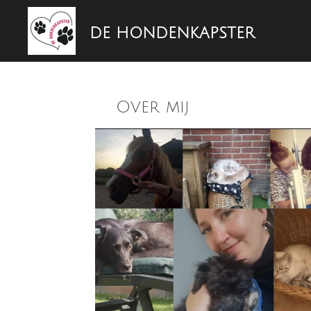
Ga
DE HONDENKAPSTER
direct
naar
de
hoofdinhoud
Over mij